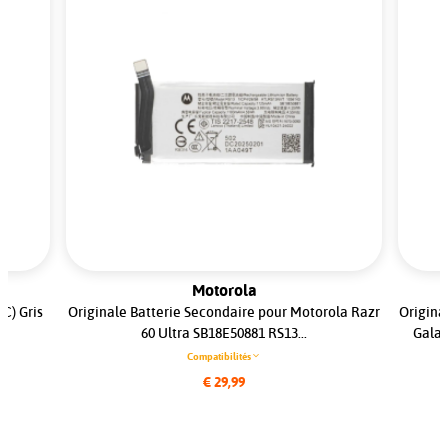
Motorola
C) Gris
Originale Batterie Secondaire pour Motorola Razr
Origina
.
60 Ultra SB18E50881 RS13...
Galax
Compatibilités
€ 29,99