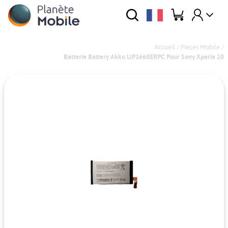
Accueil
/
Pieces Mobile
/
Batterie Battery Akku LIP1668ERPC Pour Sony Xperia 10