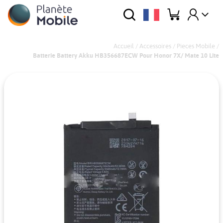
Accueil
/
Accessoires
/
Pieces Mobile
/
Batterie Battery Akku HB356687ECW Pour Honor 7X/ Mate 10 Lite