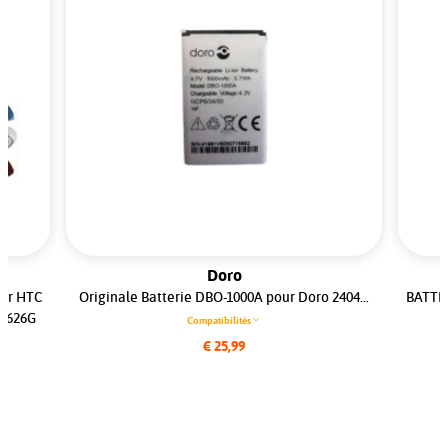
Doro
our HTC
Originale Batterie DBO-1000A pour Doro 2404...
BATTE
e 626G
Compatibilités
€ 25,99