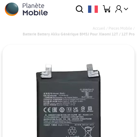
Accueil
/
Pieces Mobile
/
Batterie Battery Akku Générique BM5J Pour Xiaomi 12T / 12T Pro