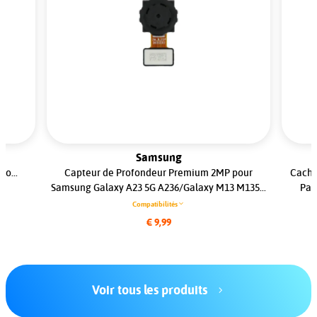
Samsung
o...
Capteur de Profondeur Premium 2MP pour
Cache
Samsung Galaxy A23 5G A236/Galaxy M13 M135...
Pas
Compatibilités
€ 9,99
Voir tous les produits