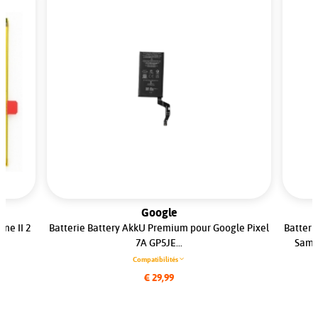
Google
ne II 2
Batterie Battery AkkU Premium pour Google Pixel
Batteri
7A GP5JE...
Sams
Compatibilités
€ 29,99