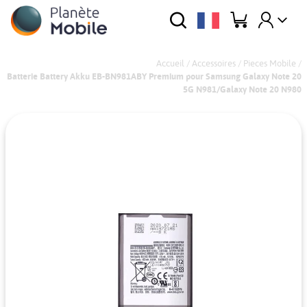
Accueil
/
Accessoires
/
Pieces Mobile
/
Batterie Battery Akku EB-BN981ABY Premium pour Samsung Galaxy Note 20
5G N981/Galaxy Note 20 N980