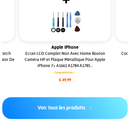
Apple iPhone
 Watch
Ecran LCD Complet Noir Avec Home Bouton
Coqu
 Noir De
Caméra HP et Plaque Métallique Pour Apple
iPhone 7+ A1661 A1784 A1785...
Compatibilités
€ 49,99
Voir tous les produits