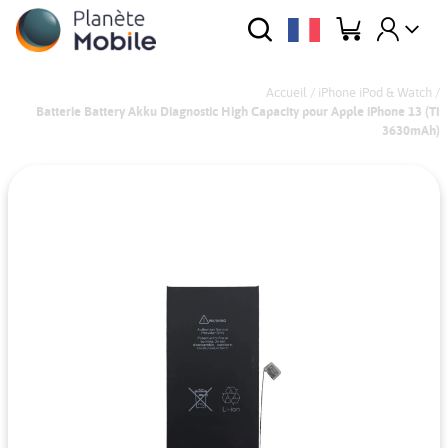
Accueil
/
iPhone iPod & Watch
/
Batterie Battery Akku Diagnostic High Capacity pour Apple iPhone 13 (TI
3630mAh)