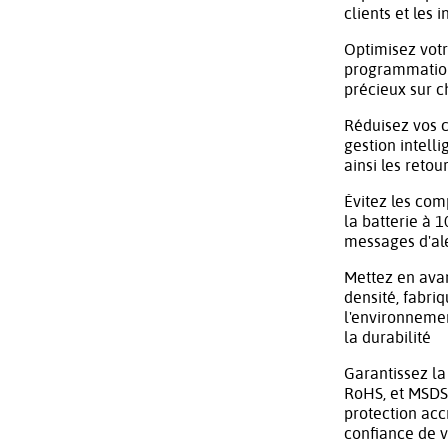
clients et les 
Optimisez votre
programmation
précieux sur 
Réduisez vos c
gestion intell
ainsi les retou
Évitez les comp
la batterie à 1
messages d'al
Mettez en ava
densité, fabri
l'environnemen
la durabilité
Garantissez la 
RoHS, et MSDS,
protection acc
confiance de v