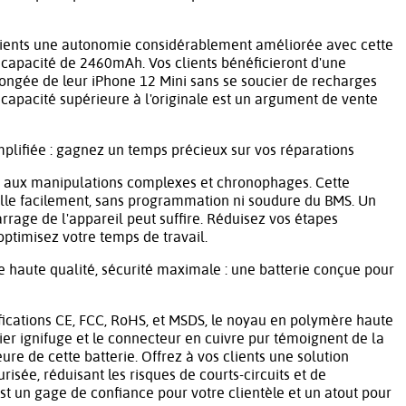
clients une autonomie considérablement améliorée avec cette
 capacité de 2460mAh. Vos clients bénéficieront d'une
olongée de leur iPhone 12 Mini sans se soucier de recharges
 capacité supérieure à l'originale est un argument de vente
implifiée : gagnez un temps précieux sur vos réparations
r aux manipulations complexes et chronophages. Cette
talle facilement, sans programmation ni soudure du BMS. Un
rage de l'appareil peut suffire. Réduisez vos étapes
optimisez votre temps de travail.
haute qualité, sécurité maximale : une batterie conçue pour
fications CE, FCC, RoHS, et MSDS, le noyau en polymère haute
îtier ignifuge et le connecteur en cuivre pur témoignent de la
ure de cette batterie. Offrez à vos clients une solution
risée, réduisant les risques de courts-circuits et de
est un gage de confiance pour votre clientèle et un atout pour