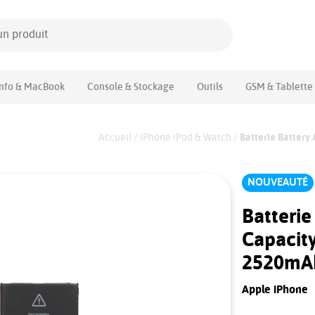
Info & MacBook
Console & Stockage
Outils
GSM & Tablette
Accueil
/
iPhone iPod & Watch
/
Batterie Battery
NOUVEAUTÉ
Batterie
Capacity
2520mA
Apple iPhone