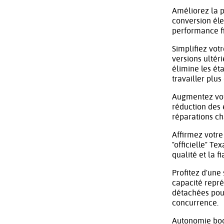
Améliorez la p
conversion éle
performance fi
Simplifiez vot
versions ultér
élimine les ét
travailler plu
Augmentez votre
réduction des
réparations ch
Affirmez votre
"officielle" T
qualité et la fi
Profitez d'une
capacité repré
détachées pour
concurrence.
Autonomie boos