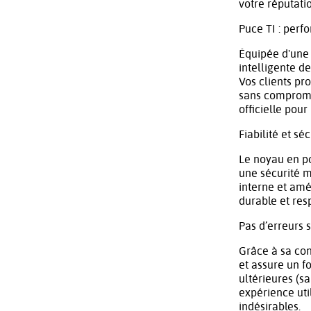
votre réputati
Puce TI : perf
Équipée d'une 
intelligente d
Vos clients pro
sans compromis
officielle pour
Fiabilité et sé
Le noyau en po
une sécurité m
interne et amé
durable et res
Pas d’erreurs 
Grâce à sa con
et assure un f
ultérieures (sa
expérience util
indésirables.