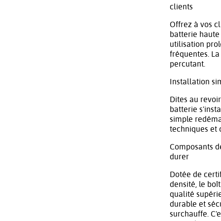
clients
Offrez à vos 
batterie haute
utilisation pr
fréquentes. La
percutant.
Installation s
Dites au revoi
batterie s'ins
simple redémar
techniques et 
Composants de 
durer
Dotée de certi
densité, le bo
qualité supérie
durable et sécu
surchauffe. C'