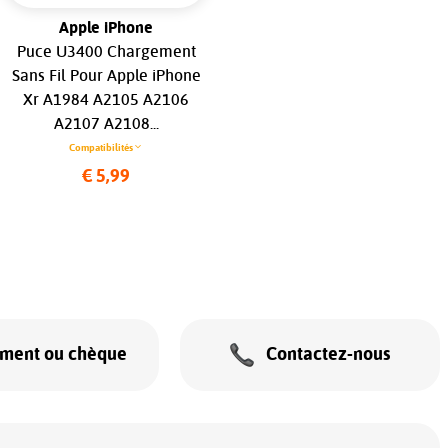
Apple iPhone
Apple iPhone
Puce U3400 Chargement
Nappe Power On/Off pour
Sans Fil Pour Apple iPhone
Apple iPhone 16e/17e...
Xr A1984 A2105 A2106
Compatibilités
A2107 A2108...
€ 12,99
Compatibilités
€ 5,99
ement ou chèque
Contactez-nous