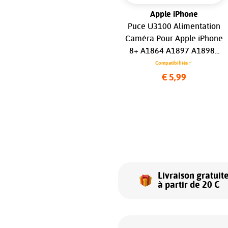
Apple Watch
Apple iPhone
e
Haut-parleur pour Apple
Puce U3100 Alimentation
Watch Series 5/ SE (1er Gen)
Caméra Pour Apple iPhone
(40mm /44mm )...
8+ A1864 A1897 A1898...
Compatibilités
Compatibilités
€ 9,99
€ 5,99
Livraison gratuit
à partir de 20 €