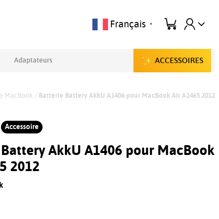
Français
▼
ACCESSOIRES
Adaptateurs
 & MacBook
/
Batterie Battery AkkU A1406 pour MacBook Air A1465 2012
Accessoire
e Battery AkkU A1406 pour MacBook
65 2012
k