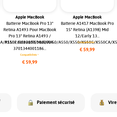
Apple MacBook
Apple MacBook
Batterie MacBook Pro 13"
Batterie A1417 MacBook Pro
Retina A1493 Pour MacBook
15" Retina (A1398) Mid
Pro 13" Retina A1493 /
12/Early 13...
A/R510E/R510J/R510JK/A450/A550/X550/X550C/X550CA/X5
A1502 Late2013/Mid2014 .
Compatibilités
3701344001186...
€ 59,99
Compatibilités
€ 59,99
e
Paiement sécurisé
Vir