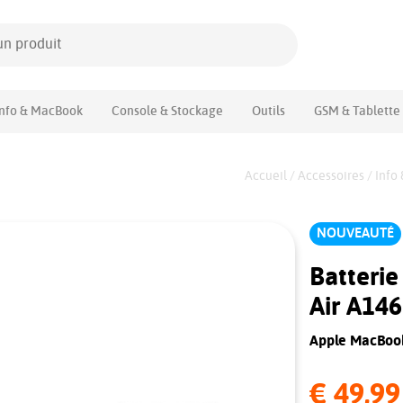
Info & MacBook
Console & Stockage
Outils
GSM & Tablette
Accueil
/
Accessoires
/
Info
NOUVEAUTÉ
Batteri
Air A14
Apple MacBoo
€ 49,99