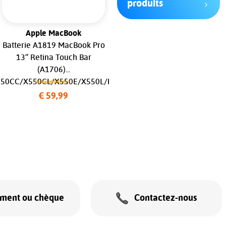
produits
Apple MacBook
Apple MacBook
Batterie A1819 MacBook Pro
Batterie A1493 MacBook Pro
13’’ Retina Touch Bar
13" Retina (A1502) Late
(A1706)...
13/Mid 14...
50CC/X550CL/X550E/X550L/P450C/P550C/P550L/P552E/Pro4
Compatibilités
Compatibilités
€ 59,99
€ 59,99
ement ou chèque
Contactez-nous