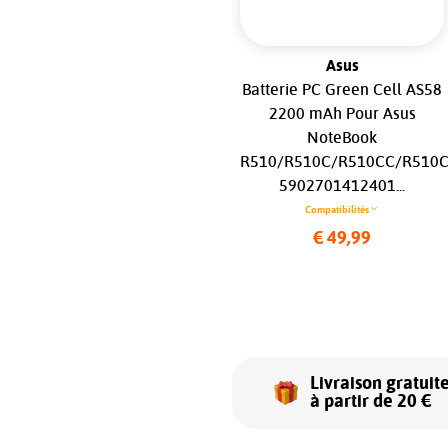
Apple MacBook
Asus
Batterie pour Apple
Batterie PC Green Cell AS58
MacBook Air M2 15" (2023)
2200 mAh Pour Asus
A2941...
NoteBook
R510/R510C/R510CC/R510C
Compatibilités
5902701412401...
€ 99,99
Compatibilités
€ 49,99
Livraison gratuit
à partir de 20 €