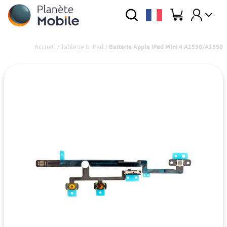
Accueil
/
Tablette & iPad
/
Batterie Apple iPad Mini 4 A1538/A1550