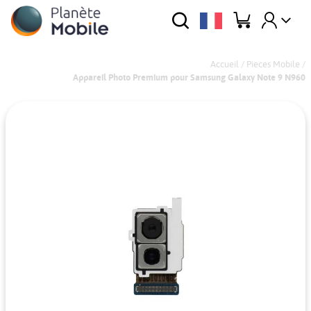
Accueil
/
Pieces Mobile
/
Appareil Photo Premium pour Samsung Galaxy Note 9 N960