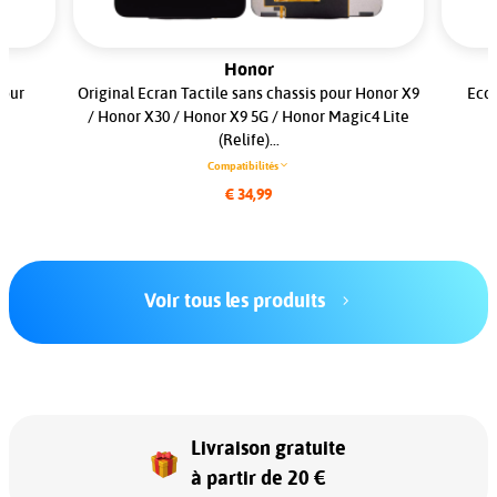
Honor
pour
Original Ecran Tactile sans chassis pour Honor X9
Ecou
/ Honor X30 / Honor X9 5G / Honor Magic4 Lite
(Relife)...
Compatibilités
€ 34,99
Voir tous les produits
Livraison gratuite
à partir de 20 €