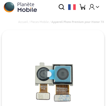
Accueil
/
Pieces Mobile
/
Appareil Photo Premium pour Honor 7X