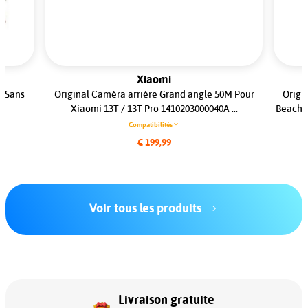
Xiaomi
s Sans
Original Caméra arrière Grand angle 50M Pour
Origi
Xiaomi 13T / 13T Pro 1410203000040A ...
Beach G
Compatibilités
€ 199,99
Voir tous les produits
Livraison gratuite