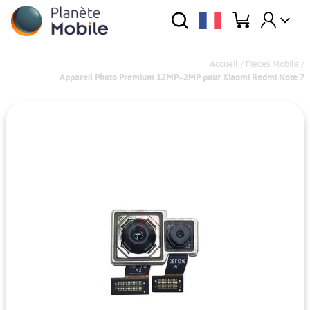
Accueil
/
Pieces Mobile
/
Appareil Photo Premium 12MP+2MP pour Xiaomi Redmi Note 7