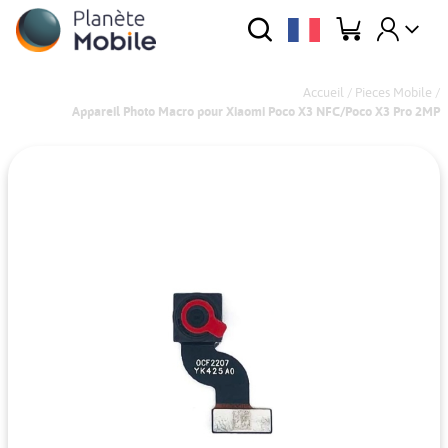
Accueil
/
Pieces Mobile
/
Appareil Photo Macro pour Xiaomi Poco X3 NFC/Poco X3 Pro 2MP