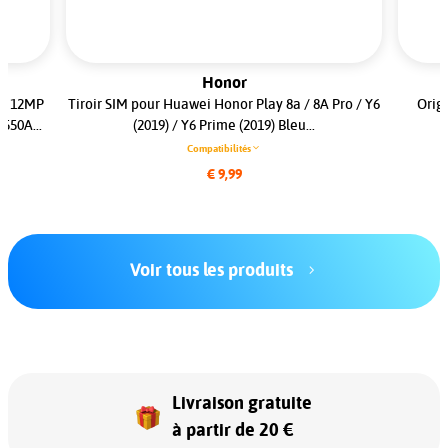
Honor
le 12MP
Tiroir SIM pour Huawei Honor Play 8a / 8A Pro / Y6
Orig
550A...
(2019) / Y6 Prime (2019) Bleu...
Compatibilités
€ 9,99
Voir tous les produits
Livraison gratuite
à partir de 20 €