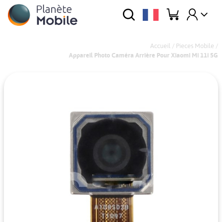
Accueil
/
Pieces Mobile
/
Appareil Photo Caméra Arrière Pour Xiaomi Mi 11i 5G