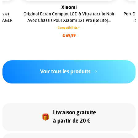
Xiaomi
is et
Original Ecran Complet LCD & Vitre tactile Noir
Port De
235AGLR
Avec Châssis Pour Xiaomi 12T Pro (ReLife)...
X
Compatibilités
€ 69,99
Voir tous les produits
Livraison gratuite
à partir de 20 €