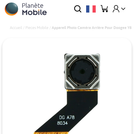
Accueil
/
Pieces Mobile
/
Appareil Photo Caméra Arrière Pour Doogee Y8