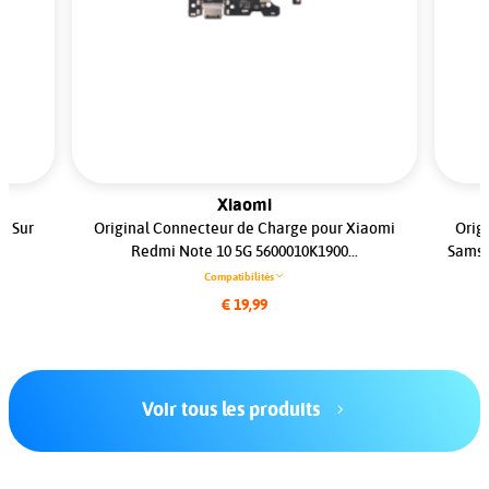
Xiaomi
s Sur
Original Connecteur de Charge pour Xiaomi
Orig
.
Redmi Note 10 5G 5600010K1900...
Samsu
Compatibilités
€ 19,99
Voir tous les produits