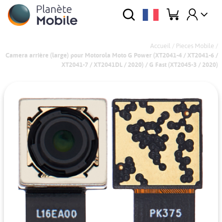
Accueil
/
Pieces Mobile
/
Camera arrière (large) pour Motorola Moto G Power (XT2041-4 / XT2041-6 /
XT2041-7 / XT2041DL / 2020) / G Fast (XT2045-3 / 2020)