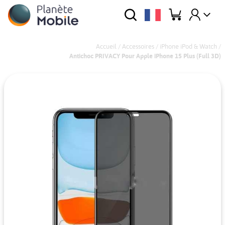
Accueil
/
Accessoires
/
iPhone iPod & Watch
/
Antichoc PRIVACY Pour Apple iPhone 15 Plus (Full 3D)