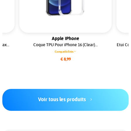
Apple iPhone
ax...
Coque TPU Pour iPhone 16 (Clear)...
Etui Co
Compatibilités
€ 8,99
Voir tous les produits