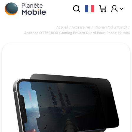
Accueil
/
Accessoires
/
iPhone iPod & Watch
/
Antichoc OTTERBOX Gaming Privacy Guard Pour iPhone 12 mini