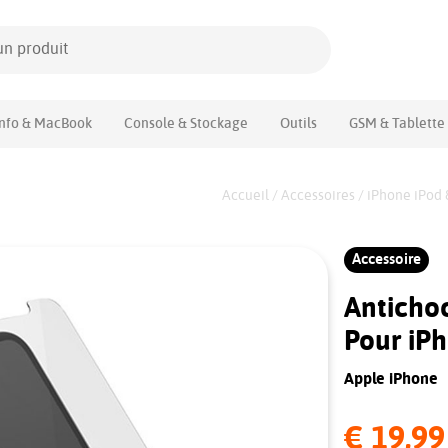
Info & MacBook
Console & Stockage
Outils
GSM & Tablette
Accueil
/
Accessoires
/
iPhone iPod
Accessoire
Anticho
Pour iP
Apple iPhone
€ 19,99