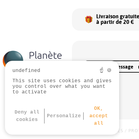
Livraison gratuit
à partir de 20 €
Envoyer un message
undefined
☝ 🍪
This site uses cookies and gives
you control over what you want
to activate
OK,
Deny all
Personalize
accept
cookies
all
MENTIONS LÉGALES
/
PRO