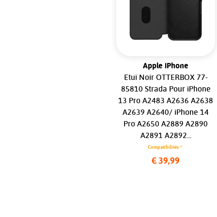
Apple iPhone
Apple iPhone
RHINOSHIELD Clear Case
Etui Noir OTTERBOX 77-
MagSafe Pour iPhone 16...
85810 Strada Pour iPhone
13 Pro A2483 A2636 A2638
Compatibilités
A2639 A2640/ iPhone 14
€ 39,99
Pro A2650 A2889 A2890
A2891 A2892...
Compatibilités
€ 39,99