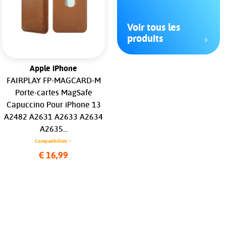
Voir tous les
produits
Apple iPhone
Apple iPhone
FAIRPLAY FP-MAGCARD-M
RHINOSHIELD JellyTint
Porte-cartes MagSafe
MagSafe Pour iPhone 16
Capuccino Pour iPhone 13
(Noir)...
A2482 A2631 A2633 A2634
Compatibilités
A2635...
€ 39,99
Compatibilités
€ 16,99