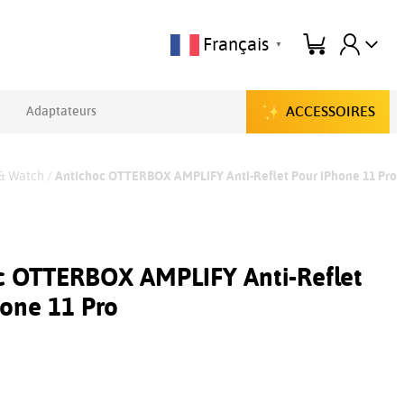
Français
▼
ACCESSOIRES
Adaptateurs
 & Watch
/
Antichoc OTTERBOX AMPLIFY Anti-Reflet Pour iPhone 11 Pro
c OTTERBOX AMPLIFY Anti-Reflet
hone 11 Pro