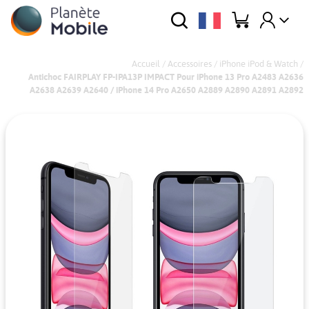
Accueil
/
Accessoires
/
iPhone iPod & Watch
/
Antichoc FAIRPLAY FP-IPA13P IMPACT Pour iPhone 13 Pro A2483 A2636
A2638 A2639 A2640 / iPhone 14 Pro A2650 A2889 A2890 A2891 A2892