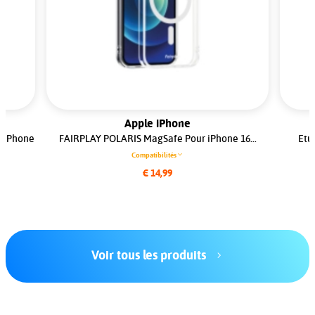
Apple iPhone
, iPhone
FAIRPLAY POLARIS MagSafe Pour iPhone 16...
Etu
Compatibilités
€ 14,99
Voir tous les produits