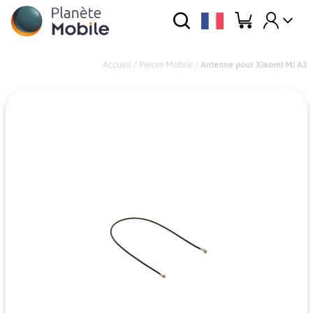
Accueil
/
Pieces Mobile
/
Antenne pour Xiaomi Mi A3