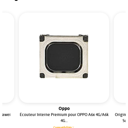
Oppo
Huawei
Écouteur Interne Premium pour OPPO A6x 4G/A6k
Origina
4G...
Sur
Compatibilités