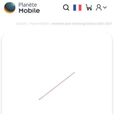
Accueil
/
Pieces Mobile
/
Antenne pour Samsung Galaxy A30S A307