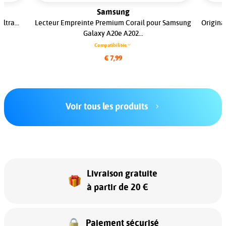
Samsung
ltra...
Lecteur Empreinte Premium Corail pour Samsung
Origina
Galaxy A20e A202...
Compatibilités
€ 7,99
Voir tous les produits
Livraison gratuite
à partir de 20 €
Paiement sécurisé