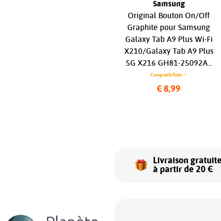
Apple iPad
Samsung
Original Cache Batterie
Original Bouton On/Off
-
Vitre Arrière Pulled (PIEC)
Graphite pour Samsung
Mauve pour Apple iPad Mini
Galaxy Tab A9 Plus Wi-Fi
6 A2567/A2568 Wifi...
X210/Galaxy Tab A9 Plus
5G X216 GH81-25092A...
Compatibilités
Compatibilités
€ 199,99
€ 8,99
Livraison gratuit
à partir de 20 €