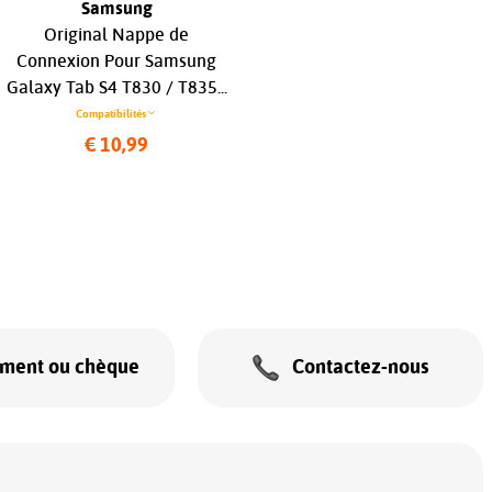
Samsung
Apple iPad
Original Nappe de
Original Connecteur Dock
Connexion Pour Samsung
Argent pour Apple iPad Air
Galaxy Tab S4 T830 / T835...
11 M3 (2025) Wi-Fi +
Cellular 923-12643...
Compatibilités
Compatibilités
€ 10,99
€ 199,99
ement ou chèque
Contactez-nous