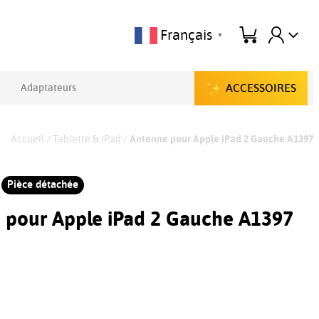
Français
▼
ACCESSOIRES
Adaptateurs
Accueil
/
Tablette & iPad
/
Antenne pour Apple iPad 2 Gauche A1397
Pièce détachée
 pour Apple iPad 2 Gauche A1397