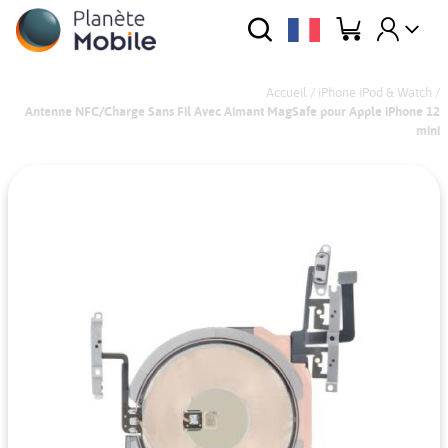
Accueil
/
iPhone iPod & Watch
/
Antenne NFC/Charge Sans Fil Avec Aimant MagSafe pour Apple iPhone 12
mini