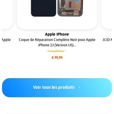
Apple iPhone
r Apple
Coque de Réparation Complète Noir pour Apple
JCID N
iPhone 13 (Version US)...
Compatibilités
€ 99,99
Voir tous les produits