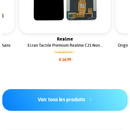
Realme
s Sans
Ecran Tactile Premium Realme C21 Noir...
Origin
Compatibilités
€ 16,99
Voir tous les produits