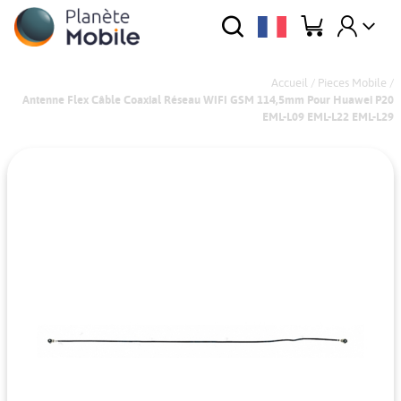
Accueil
/
Pieces Mobile
/
Antenne Flex Câble Coaxial Réseau WIFI GSM 114,5mm Pour Huawei P20
EML-L09 EML-L22 EML-L29