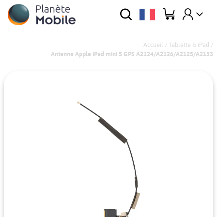
Accueil
/
Tablette & iPad
/
Antenne Apple iPad mini 5 GPS A2124/A2126/A2125/A2133