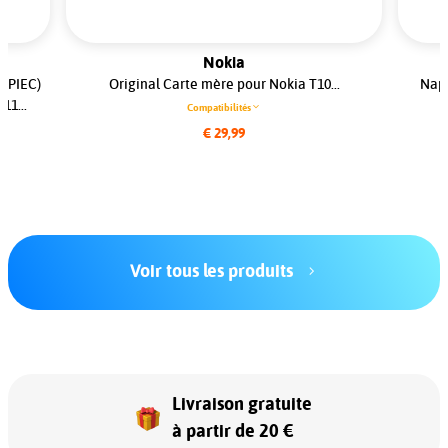
Nokia
 (PIEC)
Original Carte mère pour Nokia T10...
Napp
11...
Compatibilités
€ 29,99
Voir tous les produits
Livraison gratuite
à partir de 20 €