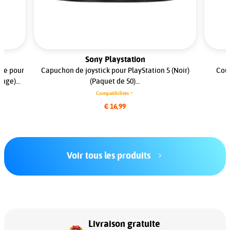
Sony Playstation
ble pour
Capuchon de joystick pour PlayStation 5 (Noir)
Cous
uge)...
(Paquet de 50)...
Compatibilités
€ 16,99
Voir tous les produits
Livraison gratuite