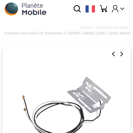
Accueil
/
Console & Stockage
/
Antenna Flex Cable For PlayStation 5 (400DR / 400ER) (1000 / 1100) (Black)