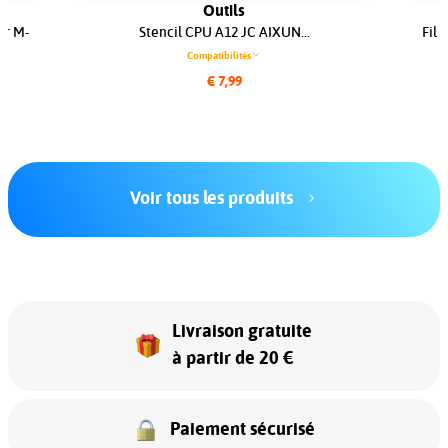
Outils
er M-
Stencil CPU A12 JC AIXUN...
Fil
.
Compatibilités
€ 7,99
Voir tous les produits
Livraison gratuite
à partir de 20 €
Paiement sécurisé