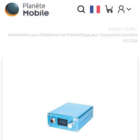
Accueil
/
Outils
/
Alimentation pour Plateforme de Préchauffage pour Composants Sunshine
SS-T12A