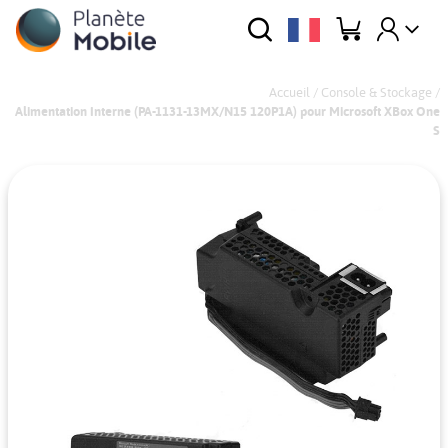
Accueil
/
Console & Stockage
/
Alimentation Interne (PA-1131-13MX/N15 120P1A) pour Microsoft XBox One
S