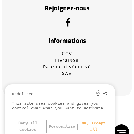
Rejoignez-nous
Informations
CGV
Livraison
Paiement sécurisé
SAV
☝ 🍪
undefined
This site uses cookies and gives you
MENTIONS LÉGALES
control over what you want to activate
PROTECTION DES DONNÉES
GESTION DES COOKIES
Deny all
OK, accept
Personalize
cookies
all
RÉALISATION
KOREDGE