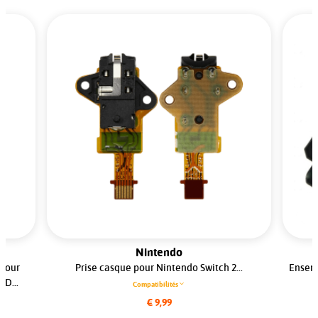
Nintendo
 pour
Prise casque pour Nintendo Switch 2...
Ensem
D...
Compatibilités
€ 9,99