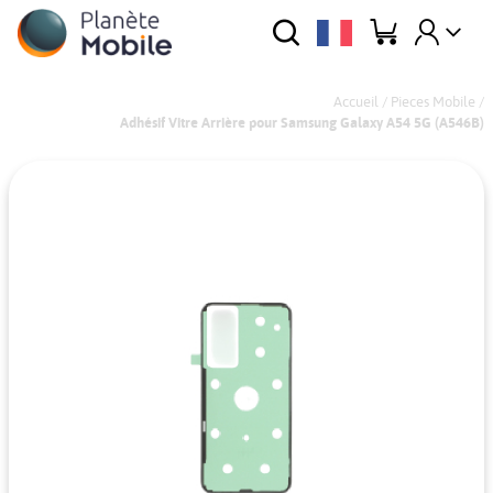
Accueil
/
Pieces Mobile
/
Adhésif Vitre Arrière pour Samsung Galaxy A54 5G (A546B)