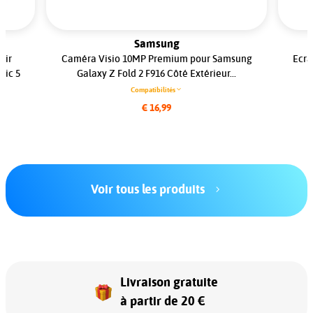
Samsung
oir
Caméra Visio 10MP Premium pour Samsung
Ecra
gic 5
Galaxy Z Fold 2 F916 Côté Extérieur...
Compatibilités
€ 16,99
Voir tous les produits
Livraison gratuite
à partir de 20 €