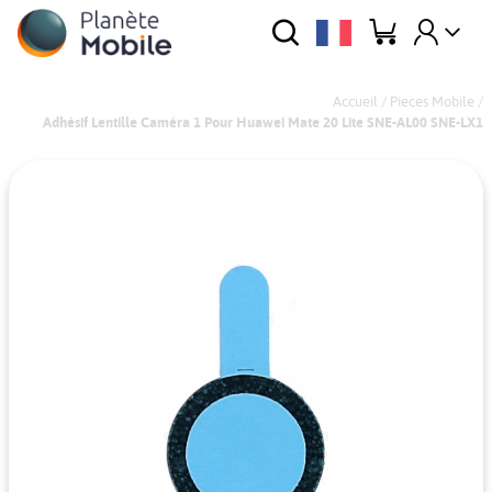
Accueil
/
Pieces Mobile
/
Adhésif Lentille Caméra 1 Pour Huawei Mate 20 Lite SNE-AL00 SNE-LX1