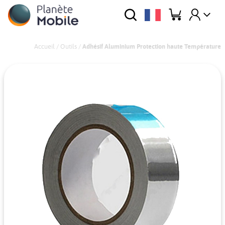
Accueil
/
Outils
/
Adhésif Aluminium Protection haute Température