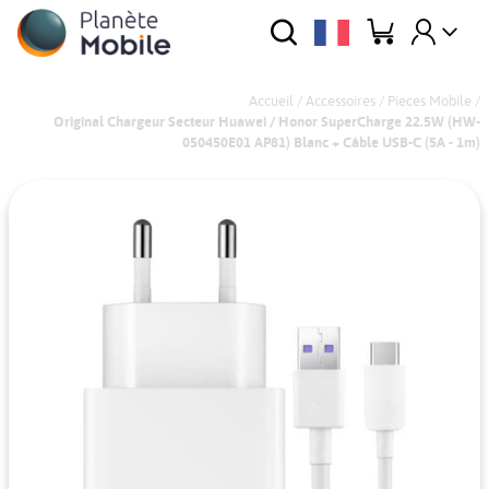
Accueil
/
Accessoires
/
Pieces Mobile
/
Original Chargeur Secteur Huawei / Honor SuperCharge 22.5W (HW-
050450E01 AP81) Blanc + Câble USB-C (5A - 1m)