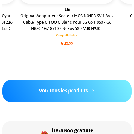
LG
 Gyari -
Original Adaptateur Secteur MCS-N04ER 5V 1,8A +
Or
-OT216-
Câble Type C TOO C Blanc Pour LG G5 H850 / G6
T355D-
H870 / G7 G710 / Nexus 5X / V30 H930...
Compatibilités
€ 15,99
Voir tous les produits
Livraison gratuite