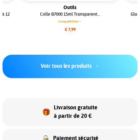
Outils
 à 12
Colle B7000 15ml Transparent...
Glue
Compatibilités
€ 7,99
Voir tous les produits
Livraison gratuite
à partir de 20 €
Paiement sécurisé