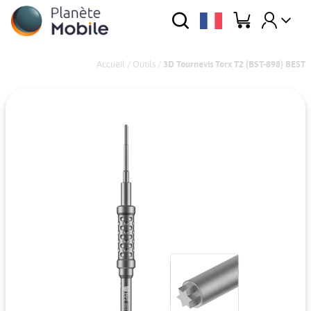
Accueil
/
Outils
/
3D Tournevis Torx T2 (BST-898) BEST